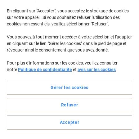
En cliquant sur "Accepter", vous acceptez le stockage de cookies
sur votre appareil. Si vous souhaitez refuser l'utilisation des
Rangez et stockez vos objets selon votre besoin
cookies non essentiels, veuillez sélectionner "Refuser".
Éléments pour étagère en angle de Kerkmann.
Vous pouvez à tout moment accéder à votre sélection et l'adapter
Voir toute la description
en cliquant sur le lien "Gérer les cookies" dans le pied de page et
révoquer ainsi le consentement que vous avez donné.
Achetez Plus,
Dépensez Moins
CHF567.00
Unité
À partir de 2 Unités
Pour plus d'informations sur les cookies, veuillez consulter
CHF612.93 TVA incl.
notre
Politique de confidentialité
et
avis sur les cookies
É
Quantité
TVA excl.
Gérer les cookies
Unité
1
CHF594.00
Unités
2+
CHF567.00
-4%
Refuser
En stock
Commandez avant 17:00 et soyez livré dans 6-9 jours ouvrables
Accepter
Livraison directe par le fournisseur