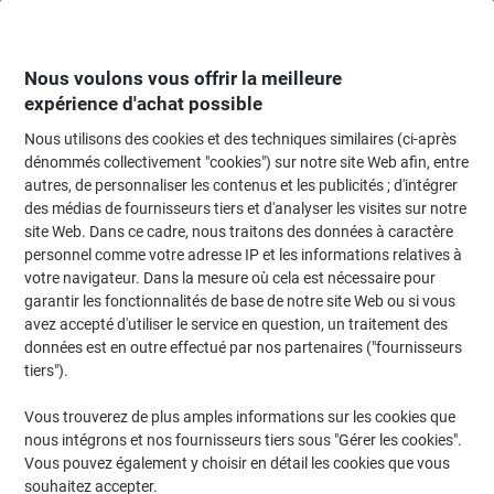
Passer
Passer
au
à
contenu
la
navigation
Nous voulons vous offrir la meilleure
expérience d'achat possible
Nous utilisons des cookies et des techniques similaires (ci-après
Page d'Accueil
Meubles de bureau
Mobilier
Solutions de rangement de
dénommés collectivement "cookies") sur notre site Web afin, entre
autres, de personnaliser les contenus et les publicités ; d'intégrer
Étagère en angle Kerkmann 6 600 x 325 x 2250 mm
des médias de fournisseurs tiers et d'analyser les visites sur notre
Blanc
site Web. Dans ce cadre, nous traitons des données à caractère
personnel comme votre adresse IP et les informations relatives à
votre navigateur. Dans la mesure où cela est nécessaire pour
Marque :
Kerkmann
Viking N°.
6457356
garantir les fonctionnalités de base de notre site Web ou si vous
avez accepté d'utiliser le service en question, un traitement des
données est en outre effectué par nos partenaires ("fournisseurs
tiers").
Vous trouverez de plus amples informations sur les cookies que
nous intégrons et nos fournisseurs tiers sous "Gérer les cookies".
Vous pouvez également y choisir en détail les cookies que vous
souhaitez accepter.