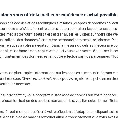
Achetez Plus,
Dépensez Moins
CHF22.75
Paquet
ulons vous offrir la meilleure expérience d'achat possible
À partir de 3
CHF24.59 TVA incl.
sons des cookies et des techniques similaires (ci-après dénommés collec
 sur notre site Web afin, entre autres, de personnaliser les contenus et les p
 des médias de fournisseurs tiers et d'analyser les visites sur notre site W
Quantité
TVA excl.
us traitons des données à caractère personnel comme votre adresse IP et 
Paquets
1-2
CHF26.75
ns relatives à votre navigateur. Dans la mesure où cela est nécessaire po
onnalités de base de notre site Web ou si vous avez accepté d'utiliser le se
Paquets
3+
CHF22.75
-
un traitement des données est en outre effectué par nos partenaires ("fo
En stock
Livraison 1-2 jours ouvra
verez de plus amples informations sur les cookies que nous intégrons et 
Quantité
rs tiers sous "Gérer les cookies". Vous pouvez également y choisir en déta
souhaitez accepter.
Ajouter à une liste
t sur "Accepter", vous acceptez le stockage de cookies sur votre appareil.
refuser l'utilisation des cookies non essentiels, veuillez sélectionner "Refu
Informations de livraison
M
z à tout moment accéder à votre sélection et l'adapter en cliquant sur le 
Spécifications clés
s" dans le pied de page et révoquer ainsi le consentement que vous avez 