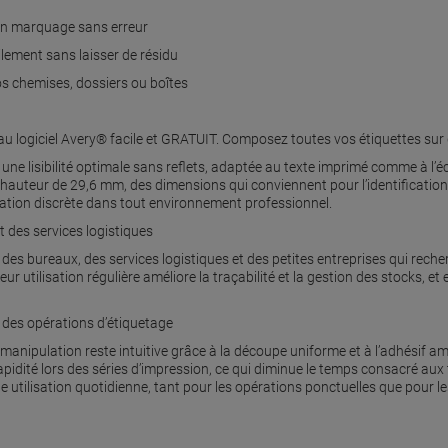
 un marquage sans erreur
ilement sans laisser de résidu
vos chemises, dossiers ou boîtes
au logiciel Avery® facile et GRATUIT. Composez toutes vos étiquettes sur
une lisibilité optimale sans reflets, adaptée au texte imprimé comme à l’é
auteur de 29,6 mm, des dimensions qui conviennent pour l’identification d
gration discrète dans tout environnement professionnel.
 des services logistiques
es bureaux, des services logistiques et des petites entreprises qui recher
ur utilisation régulière améliore la traçabilité et la gestion des stocks, et e
rs des opérations d’étiquetage
 la manipulation reste intuitive grâce à la découpe uniforme et à l’adhésif 
apidité lors des séries d’impression, ce qui diminue le temps consacré aux 
 utilisation quotidienne, tant pour les opérations ponctuelles que pour l