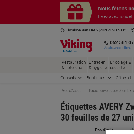
Passer
Passer
Nous fêtons no
au
à
contenu
la
Fêtez avec nous et
navigation
Livraison dans les 2 jours ouvrables*
3 ans de garantie sur tous les produits
062 561 07
Assistance client
Restauration
Entretien
Bricolage &
& hôtellerie
& hygiène
sécurité
Conseils
Boutiques
Offres et 
Page d'Accueil
Papier, enveloppes & emball
Étiquettes AVERY Z
30 feuilles de 27 un
Ma