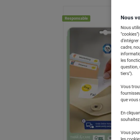
Nous vo
Responsable
Nous utili
"cookies")
d'intégrer
cadre, no
informatio
les foncti
question, 
tiers").
Vous trou
fournisseu
que vous 
En cliquan
souhaitez 
Vous pouve
les cookie