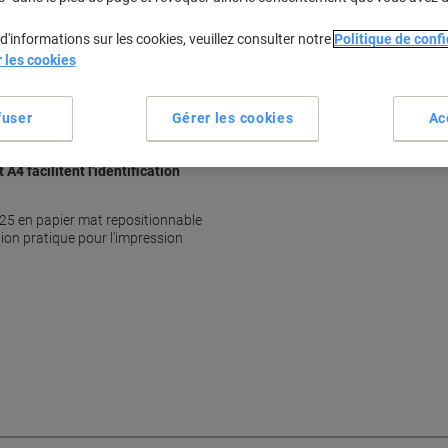
Étiquettes repositionnables fa
Adhésion sûre sur toutes sur
d'informations sur les cookies, veuillez consulter notre
Politique de confi
Convient pour imprimantes jet
r les cookies
Aucun résidu collant après re
Voir plus
fuser
Gérer les cookies
Ac
4 facilitent l'identification
25 en papier mat repositionnable
tion pratique pour l'impression