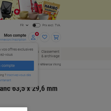
Close
FR
Prix excl. TVA.
Mon compte
nnexion/Inscription
 vos offres exclusives
, enveloppes
Fournitures
Classement
tez‑vous
allage
de bureau
& archivage
Commander par référence Viking
 compte
ing ?
Inscrivez-vous dès
intenant
anc 63,5 x 29,6 mm