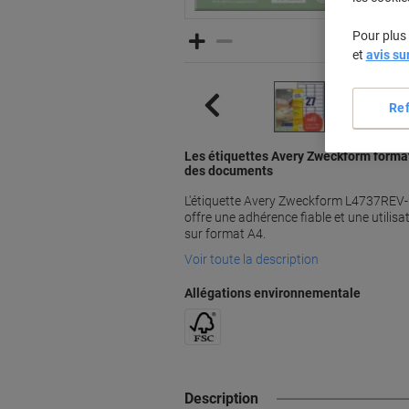
Pour plus 
et
avis su
Re
Les étiquettes Avery Zweckform format A
des documents
L'étiquette Avery Zweckform L4737REV-
offre une adhérence fiable et une utilisa
sur format A4.
Voir toute la description
Allégations environnementale
Description