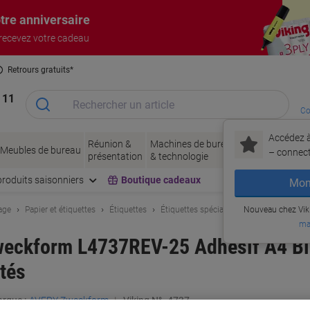
tre anniversaire
 recevez votre cadeau
Retrours gratuits*
 11
Co
Accédez à
Réunion &
Machines de bureau
Encres
Papier
Meubles de bureau
– connec
présentation
& technologie
& toner
& emb
produits saisonniers
Boutique cadeaux
Mon
age
Papier et étiquettes
Étiquettes
Étiquettes spéciales
Nouveau chez Vik
ma
weckform L4737REV-25 Adhésif A4 Bl
ités
rque :
AVERY Zweckform
Viking N°.
4737