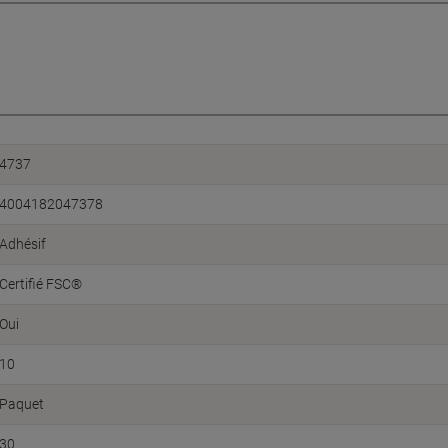
4737
4004182047378
Adhésif
Certifié FSC®
Oui
10
Paquet
30