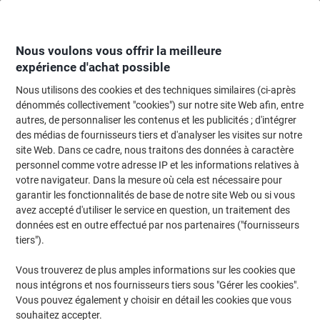
Passer
Passer
au
à
contenu
la
navigation
Nous voulons vous offrir la meilleure
expérience d'achat possible
Nous utilisons des cookies et des techniques similaires (ci-après
Page d'Accueil
Classement et archivage
Archivage et classement
Archi
dénommés collectivement "cookies") sur notre site Web afin, entre
autres, de personnaliser les contenus et les publicités ; d'intégrer
Étui pour classeur standard Biella Carton Brun 25 Unités
des médias de fournisseurs tiers et d'analyser les visites sur notre
site Web. Dans ce cadre, nous traitons des données à caractère
personnel comme votre adresse IP et les informations relatives à
Marque :
Biella
Viking N°.
1077509
votre navigateur. Dans la mesure où cela est nécessaire pour
garantir les fonctionnalités de base de notre site Web ou si vous
avez accepté d'utiliser le service en question, un traitement des
données est en outre effectué par nos partenaires ("fournisseurs
tiers").
Vous trouverez de plus amples informations sur les cookies que
nous intégrons et nos fournisseurs tiers sous "Gérer les cookies".
Vous pouvez également y choisir en détail les cookies que vous
souhaitez accepter.