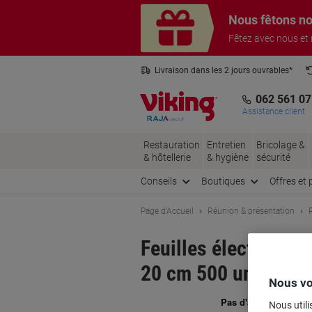
Passer
Passer
Nous fêtons no
au
à
contenu
la
Fêtez avec nous et
navigation
Livraison dans les 2 jours ouvrables*
3 ans de garantie sur tous les produits
062 561 07
Assistance client
Restauration
Entretien
Bricolage &
& hôtellerie
& hygiène
sécurité
Conseils
Boutiques
Offres et 
Page d'Accueil
Réunion & présentation
Feuilles électrosta
20 cm 500 unités
Nous vo
Ma
Nous utili