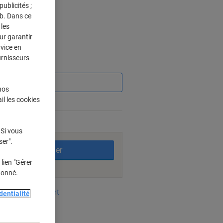
ublicités ;
eb. Dans ce
les
 Paquets
ur garantir
rvice en
urnisseurs
Économies
nos
il les cookies
11%
bles
 Si vous
ser".
Ajouter au panier
lien "Gérer
donné.
oyens de paiement
dentialité