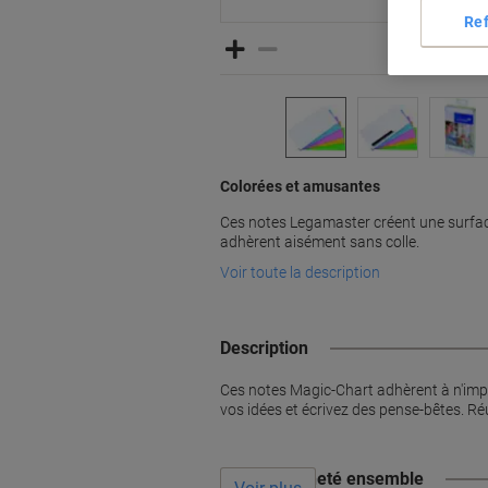
Re
Colorées et amusantes
Ces notes Legamaster créent une surface
adhèrent aisément sans colle.
Voir toute la description
Description
Ces notes Magic-Chart adhèrent à n'impor
vos idées et écrivez des pense-bêtes. Ré
Souvent acheté ensemble