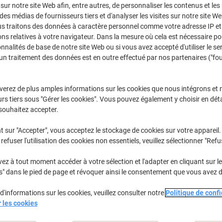
 sur notre site Web afin, entre autres, de personnaliser les contenus et les p
Achetez Plus,
Dépensez Moins
 des médias de fournisseurs tiers et d'analyser les visites sur notre site W
CHF41.35
Paquet
us traitons des données à caractère personnel comme votre adresse IP et 
À partir de 2
ns relatives à votre navigateur. Dans la mesure où cela est nécessaire po
CHF44.70 TVA incl.
onnalités de base de notre site Web ou si vous avez accepté d'utiliser le se
un traitement des données est en outre effectué par nos partenaires ("fo
Quantité
TVA excl.
Paquet
1
CHF46.85
verez de plus amples informations sur les cookies que nous intégrons et 
rs tiers sous "Gérer les cookies". Vous pouvez également y choisir en déta
Paquets
2+
CHF41.35
-
souhaitez accepter.
En stock
Livraison 2-3 jours ouvra
t sur "Accepter", vous acceptez le stockage de cookies sur votre appareil.
refuser l'utilisation des cookies non essentiels, veuillez sélectionner "Refu
Quantité
z à tout moment accéder à votre sélection et l'adapter en cliquant sur le 
Ajouter à une liste
s" dans le pied de page et révoquer ainsi le consentement que vous avez 
Informations de livraison
M
d'informations sur les cookies, veuillez consulter notre
Politique de confi
r les cookies
Spécifications clés