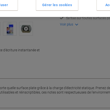
Adhérence électrostatique i
fuser
Gérer les cookies
Ac
Réutilisables et réinscriptible
Taille compacte de 10 x 20 c
Se fixe sur toutes surfaces p
Voir plus
 d'écriture instantanée et
te quelle surface plate grâce à la charge d'électricité statique. Prenez d
utilisables et réinscriptibles, ces notes sont respectueuses de l'environne