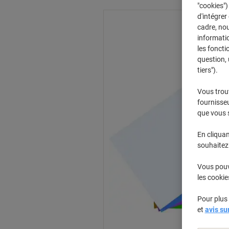
"cookies")
d'intégrer
cadre, no
informatio
les foncti
question, 
tiers").
Vous trou
fournisseu
que vous 
En cliquan
souhaitez 
Vous pouve
les cookie
Pour plus 
et
avis su