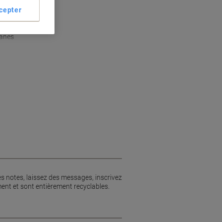
nnovante
cepter
s
m
lanes
es notes, laissez des messages, inscrivez
ment et sont entièrement recyclables.