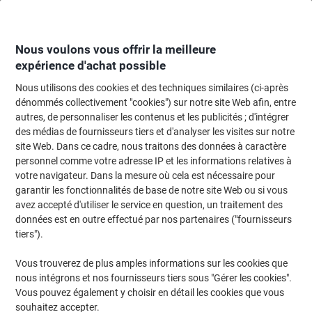
Passer
Passer
au
à
contenu
la
navigation
Nous voulons vous offrir la meilleure
expérience d'achat possible
Nous utilisons des cookies et des techniques similaires (ci-après
Page d'Accueil
Classement et archivage
Classeurs et dossiers
Classem
dénommés collectivement "cookies") sur notre site Web afin, entre
autres, de personnaliser les contenus et les publicités ; d'intégrer
Leitz 50 unités
des médias de fournisseurs tiers et d'analyser les visites sur notre
site Web. Dans ce cadre, nous traitons des données à caractère
personnel comme votre adresse IP et les informations relatives à
Marque :
Leitz
Viking N°.
3644109
votre navigateur. Dans la mesure où cela est nécessaire pour
garantir les fonctionnalités de base de notre site Web ou si vous
avez accepté d'utiliser le service en question, un traitement des
données est en outre effectué par nos partenaires ("fournisseurs
tiers").
Vous trouverez de plus amples informations sur les cookies que
nous intégrons et nos fournisseurs tiers sous "Gérer les cookies".
Vous pouvez également y choisir en détail les cookies que vous
souhaitez accepter.