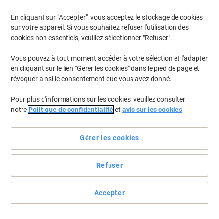
En cliquant sur "Accepter", vous acceptez le stockage de cookies
sur votre appareil. Si vous souhaitez refuser l'utilisation des
cookies non essentiels, veuillez sélectionner "Refuser".
Vous pouvez à tout moment accéder à votre sélection et l'adapter
en cliquant sur le lien "Gérer les cookies" dans le pied de page et
révoquer ainsi le consentement que vous avez donné.
Pour plus d'informations sur les cookies, veuillez consulter
notre
Politique de confidentialité
et
avis sur les cookies
Gérer les cookies
Leitz rend le rangement facile
Refuser
Organisez facilement et efficacement vos documents grâce à ces
clips d'archivage 6078 de Leitz. Leur couleur neutre permet à vos
Accepter
dossiers de garder une apparence professionnelle.
Voir toute la description