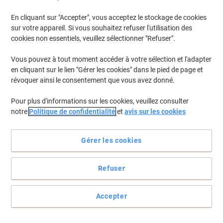
En cliquant sur "Accepter", vous acceptez le stockage de cookies
sur votre appareil. Si vous souhaitez refuser l'utilisation des
cookies non essentiels, veuillez sélectionner "Refuser".
Vous pouvez à tout moment accéder à votre sélection et l'adapter
en cliquant sur le lien "Gérer les cookies" dans le pied de page et
révoquer ainsi le consentement que vous avez donné.
Pour plus d'informations sur les cookies, veuillez consulter
notre
Politique de confidentialité
et
avis sur les cookies
Gérer les cookies
Pour obtenir d'excellents résultats d'impression, utilisez les
Refuser
fournitures HP
Créez des photos de haute qualité et des impressions haute
Accepter
résolution avec cet optimiseur de brillance original HP 747, qui
comprend des couleurs RVB et chromatiques.
Voir toute la description