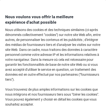
Passer
Passer
au
à
contenu
la
navigation
Nous voulons vous offrir la meilleure
expérience d'achat possible
Nous utilisons des cookies et des techniques similaires (ci-après
Page d'Accueil
Cartouche jet d'encre et toner
Cartouches d'encre, toner et
dénommés collectivement "cookies") sur notre site Web afin, entre
autres, de personnaliser les contenus et les publicités ; d'intégrer
Optimiseur de brillance HP 747 P2V87A Transparent
des médias de fournisseurs tiers et d'analyser les visites sur notre
site Web. Dans ce cadre, nous traitons des données à caractère
personnel comme votre adresse IP et les informations relatives à
Marque :
HP
Viking N°.
1038682
votre navigateur. Dans la mesure où cela est nécessaire pour
garantir les fonctionnalités de base de notre site Web ou si vous
avez accepté d'utiliser le service en question, un traitement des
données est en outre effectué par nos partenaires ("fournisseurs
tiers").
Vous trouverez de plus amples informations sur les cookies que
nous intégrons et nos fournisseurs tiers sous "Gérer les cookies".
Vous pouvez également y choisir en détail les cookies que vous
souhaitez accepter.