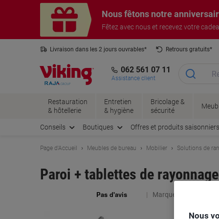
Passer
Passer
Nous fêtons notre anniversai
au
à
contenu
la
Fêtez avec nous et recevez votre cade
navigation
Livraison dans les 2 jours ouvrables*
Retrours gratuits*
062 561 07 11
Assistance client
Restauration
Entretien
Bricolage &
Meubl
& hôtellerie
& hygiène
sécurité
Conseils
Boutiques
Offres et produits saisonnier
Page d'Accueil
Meubles de bureau
Mobilier
Solutions de r
Paroi + tablettes de rayonnag
Marque :
Kerkmann
Nous vo