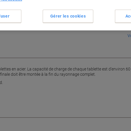
S
fuser
Gérer les cookies
Ac
Vo
lettes en acier. La capacité de charge de chaque tablette est d’environ 60 
 finale doit être montée à la fin du rayonnage complet.
d.