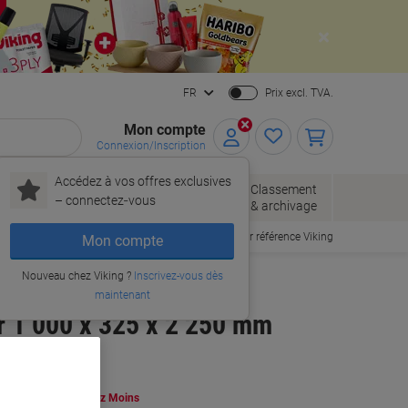
Close
FR
Prix excl. TVA.
Mon compte
Connexion/Inscription
Accédez à vos offres exclusives
Papier, enveloppes
Fournitures
Classement
– connectez‑vous
& emballage
de bureau
& archivage
Commander par référence Viking
Mon compte
Nouveau chez Viking ?
Inscrivez-vous dès
maintenant
ir 1 000 x 325 x 2 250 mm
hetez Plus,
Dépensez Moins