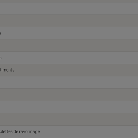
n
s
s
timents
ablettes de rayonnage