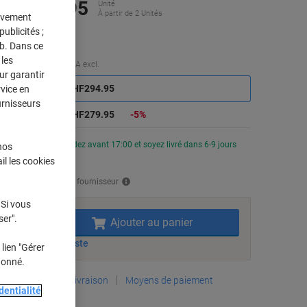
CHF279.95
Unité
À partir de 2 Unités
tivement
F302.63 TVA incl.
ublicités ;
eb. Dans ce
les
Économies
Quantité
TVA excl.
ur garantir
Unité
1
CHF294.95
rvice en
urnisseurs
Unités
2+
CHF279.95
-5%
En stock
Commandez avant 17:00 et soyez livré dans 6-9 jours
nos
vrables
il les cookies
vraison directe par le fournisseur
 Si vous
Quantité
ser".
Ajouter au panier
Ajouter à une liste
lien "Gérer
donné.
Informations de livraison
Moyens de paiement
dentialité