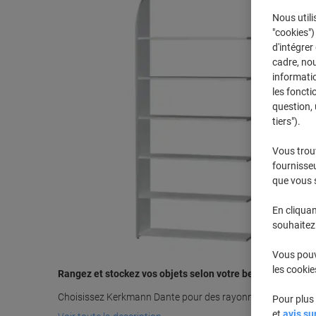
Nous utili
"cookies")
d'intégrer
cadre, no
informatio
les foncti
question, 
tiers").
Vous trou
fournisseu
que vous 
En cliquan
souhaitez 
Vous pouve
les cookie
Rangez et stockez vos objets selon votre besoin
Choisissez Kerkmann Dante pour des rayonnages individuels
Pour plus 
et
avis su