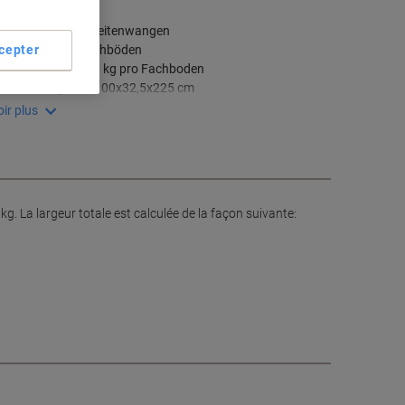
pécifications clés
Robuste Holz-Seitenwangen
Stabile Stahlfachböden
cepter
Tragkraft bis 60 kg pro Fachboden
Gesamtgröße: 100x32,5x225 cm
ir plus
kg. La largeur totale est calculée de la façon suivante: