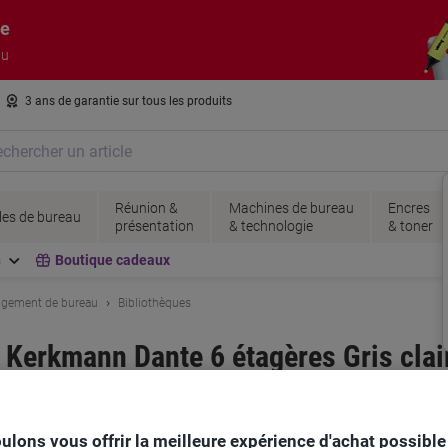
re
au
3 ans de garantie sur tous les produits
Réunion &
Machines de bureau
Encres
es de bureau
présentation
& technologie
& toner
s
Boutique cadeaux
angement de bureau
Bibliothèques
e Kerkmann Dante 6 étagères Gris cla
Viking N°.
9821
Ac
ulons vous offrir la meilleure expérience d'achat possible