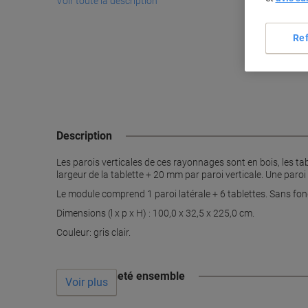
Voir toute la description
Re
Description
Les parois verticales de ces rayonnages sont en bois, les tab
largeur de la tablette + 20 mm par paroi verticale. Une paroi
Le module comprend 1 paroi latérale + 6 tablettes. Sans fon
Dimensions (l x p x H) : 100,0 x 32,5 x 225,0 cm.
Couleur: gris clair.
Souvent acheté ensemble
Voir plus