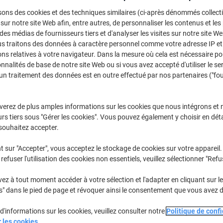
sons des cookies et des techniques similaires (ci-après dénommés collec
CH
 sur notre site Web afin, entre autres, de personnaliser les contenus et les p
 des médias de fournisseurs tiers et d'analyser les visites sur notre site W
us traitons des données à caractère personnel comme votre adresse IP et 
ns relatives à votre navigateur. Dans la mesure où cela est nécessaire po
onnalités de base de notre site Web ou si vous avez accepté d'utiliser le se
un traitement des données est en outre effectué par nos partenaires ("fo
verez de plus amples informations sur les cookies que nous intégrons et 
ou
rs tiers sous "Gérer les cookies". Vous pouvez également y choisir en déta
souhaitez accepter.
Li
t sur "Accepter", vous acceptez le stockage de cookies sur votre appareil.
refuser l'utilisation des cookies non essentiels, veuillez sélectionner "Refu
z à tout moment accéder à votre sélection et l'adapter en cliquant sur le 
s" dans le pied de page et révoquer ainsi le consentement que vous avez 
 et exclusifs.
d'informations sur les cookies, veuillez consulter notre
Politique de confi
r les cookies