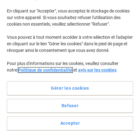
En cliquant sur "Accepter", vous acceptez le stockage de cookies
sur votre appareil. Si vous souhaitez refuser l'utilisation des
cookies non essentiels, veuillez sélectionner "Refuser".
Vous pouvez à tout moment accéder à votre sélection et l'adapter
en cliquant sur le lien "Gérer les cookies" dans le pied de page et
révoquer ainsi le consentement que vous avez donné.
Pour plus d'informations sur les cookies, veuillez consulter
notre
Politique de confidentialité
et
avis sur les cookies
Gérer les cookies
Refuser
Perforation de qualité professionnelle avec Leitz
Perforateur 2 trous avec technologie Powersave pour perforer
Accepter
sans effort jusqu'à 65 feuilles (80 g/m²). Conception et matériaux
de haute qualité, réparable avec des pièces de rechange pour
prolonger la durée de vie du perforateur.