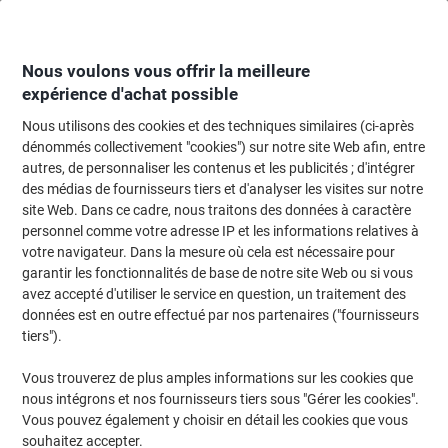
Passer
Passer
au
à
contenu
la
navigation
Nous voulons vous offrir la meilleure
expérience d'achat possible
Nous utilisons des cookies et des techniques similaires (ci-après
Page d'Accueil
Fournitures de bureau
Fournitures de bureau
Perforateu
dénommés collectivement "cookies") sur notre site Web afin, entre
autres, de personnaliser les contenus et les publicités ; d'intégrer
Perforateur Leitz Heavy Duty 5180 Powersave 2
des médias de fournisseurs tiers et d'analyser les visites sur notre
perforations métal 65 feuilles noir
site Web. Dans ce cadre, nous traitons des données à caractère
personnel comme votre adresse IP et les informations relatives à
votre navigateur. Dans la mesure où cela est nécessaire pour
Marque :
Leitz
Viking N°.
5180
garantir les fonctionnalités de base de notre site Web ou si vous
avez accepté d'utiliser le service en question, un traitement des
données est en outre effectué par nos partenaires ("fournisseurs
tiers").
Vous trouverez de plus amples informations sur les cookies que
nous intégrons et nos fournisseurs tiers sous "Gérer les cookies".
Vous pouvez également y choisir en détail les cookies que vous
souhaitez accepter.