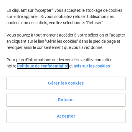
En cliquant sur "Accepter", vous acceptez le stockage de cookies
sur votre appareil. Si vous souhaitez refuser l'utilisation des
cookies non essentiels, veuillez sélectionner "Refuser".
Vous pouvez à tout moment accéder à votre sélection et l'adapter
en cliquant sur le lien "Gérer les cookies" dans le pied de page et
révoquer ainsi le consentement que vous avez donné.
Pour plus d'informations sur les cookies, veuillez consulter
notre
Politique de confidentialité
et
avis sur les cookies
Ne faites pas de compromis sur la qualité
Gérer les cookies
Le tambour Xerox Versalink C60X a été conçu pour délivrer des
impressions d’une haute qualité constante.
Refuser
Voir toute la description
Achetez Plus,
Dépensez Moins
CHF116.95
Unité
Accepter
À partir de 3 Unités
CHF126.42 TVA incl.