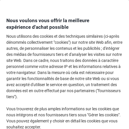
Passer
Passer
au
à
contenu
la
navigation
Nous voulons vous offrir la meilleure
expérience d'achat possible
Nous utilisons des cookies et des techniques similaires (ci-après
Page d'Accueil
Cartouche jet d'encre et toner
Cartouches d'encre, toner et
dénommés collectivement "cookies") sur notre site Web afin, entre
autres, de personnaliser les contenus et les publicités ; d'intégrer
Tambour D'origine 108R01485 Xerox Cyan
des médias de fournisseurs tiers et d'analyser les visites sur notre
site Web. Dans ce cadre, nous traitons des données à caractère
personnel comme votre adresse IP et les informations relatives à
Marque :
Xerox
Viking N°.
1095309
votre navigateur. Dans la mesure où cela est nécessaire pour
garantir les fonctionnalités de base de notre site Web ou si vous
avez accepté d'utiliser le service en question, un traitement des
données est en outre effectué par nos partenaires ("fournisseurs
tiers").
Vous trouverez de plus amples informations sur les cookies que
nous intégrons et nos fournisseurs tiers sous "Gérer les cookies".
Vous pouvez également y choisir en détail les cookies que vous
souhaitez accepter.