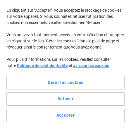
En cliquant sur "Accepter", vous acceptez le stockage de cookies
sur votre appareil. Si vous souhaitez refuser l'utilisation des
cookies non essentiels, veuillez sélectionner "Refuser".
Vous pouvez à tout moment accéder à votre sélection et l'adapter
en cliquant sur le lien "Gérer les cookies" dans le pied de page et
révoquer ainsi le consentement que vous avez donné.
Pour plus d'informations sur les cookies, veuillez consulter
notre
Politique de confidentialité
et
avis sur les cookies
Obtenez le meilleur de votre imprimante laser en lui offrant les
accessoires parfaits, les accessoires OKI.
Gérer les cookies
Profitez de résultats professionnels de haute qualité avec cette
cartouche de toner d'OKI.
Refuser
Voir toute la description
Achetez Plus,
Dépensez Moins
Accepter
CHF289.95
Unité
À partir de 3 Unités
CHF313.44 TVA incl.