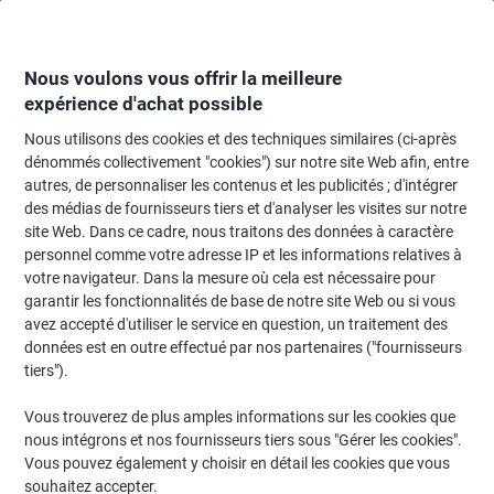
Passer
Passer
au
à
contenu
la
navigation
Nous voulons vous offrir la meilleure
expérience d'achat possible
Nous utilisons des cookies et des techniques similaires (ci-après
Page d'Accueil
Cartouche jet d'encre et toner
Cartouches d'encre, toner et
dénommés collectivement "cookies") sur notre site Web afin, entre
autres, de personnaliser les contenus et les publicités ; d'intégrer
Toner 44318607 D'origine OKI Cyan
des médias de fournisseurs tiers et d'analyser les visites sur notre
site Web. Dans ce cadre, nous traitons des données à caractère
personnel comme votre adresse IP et les informations relatives à
Marque :
OKI
Viking N°.
6357825
votre navigateur. Dans la mesure où cela est nécessaire pour
garantir les fonctionnalités de base de notre site Web ou si vous
avez accepté d'utiliser le service en question, un traitement des
données est en outre effectué par nos partenaires ("fournisseurs
tiers").
Vous trouverez de plus amples informations sur les cookies que
nous intégrons et nos fournisseurs tiers sous "Gérer les cookies".
Vous pouvez également y choisir en détail les cookies que vous
souhaitez accepter.