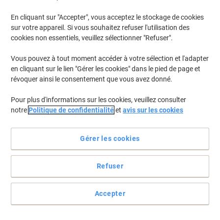
En cliquant sur "Accepter", vous acceptez le stockage de cookies
sur votre appareil. Si vous souhaitez refuser l'utilisation des
cookies non essentiels, veuillez sélectionner "Refuser".
Vous pouvez à tout moment accéder à votre sélection et l'adapter
en cliquant sur le lien "Gérer les cookies" dans le pied de page et
révoquer ainsi le consentement que vous avez donné.
Pour plus d'informations sur les cookies, veuillez consulter
notre
Politique de confidentialité
et
avis sur les cookies
Dites OK aux toners OKI
Gérer les cookies
L’authenticité et la qualité des toners OKI sont des propriétés
garantit lors ce que vous achetez des consommables d’origine de
la marque OKI.
Refuser
Voir toute la description
Achetez Plus,
Dépensez Moins
Accepter
CHF 249.95
Unité
À partir de 3 Unités
CHF 270.20 TVA incl.