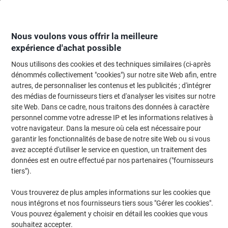
Passer
Passer
au
à
contenu
la
navigation
Nous voulons vous offrir la meilleure
expérience d'achat possible
Nous utilisons des cookies et des techniques similaires (ci-après
Page d'Accueil
Cartouche jet d'encre et toner
Cartouches d'encre, toner et
dénommés collectivement "cookies") sur notre site Web afin, entre
autres, de personnaliser les contenus et les publicités ; d'intégrer
Toner 46507507 D'origine OKI Cyan
des médias de fournisseurs tiers et d'analyser les visites sur notre
site Web. Dans ce cadre, nous traitons des données à caractère
personnel comme votre adresse IP et les informations relatives à
Marque :
OKI
Viking N°.
7794314
votre navigateur. Dans la mesure où cela est nécessaire pour
garantir les fonctionnalités de base de notre site Web ou si vous
avez accepté d'utiliser le service en question, un traitement des
données est en outre effectué par nos partenaires ("fournisseurs
tiers").
Vous trouverez de plus amples informations sur les cookies que
nous intégrons et nos fournisseurs tiers sous "Gérer les cookies".
Vous pouvez également y choisir en détail les cookies que vous
souhaitez accepter.