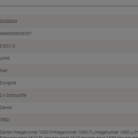
3556800
4960999003337
C-EXV 5
Unité
Noir
D'origine
2 x Cartouche
Canon
7850
Canon Imagerunner 1600 F,Imagerunner 1600 FL,Imagerunner 1600 L,I