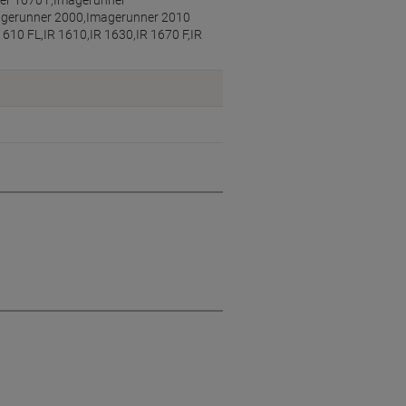
er 1670 F,Imagerunner
agerunner 2000,Imagerunner 2010
1610 FL,IR 1610,IR 1630,IR 1670 F,IR