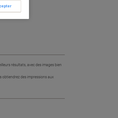
cepter
ure
2000
illeurs résultats, avec des images bien
us obtiendrez des impressions aux