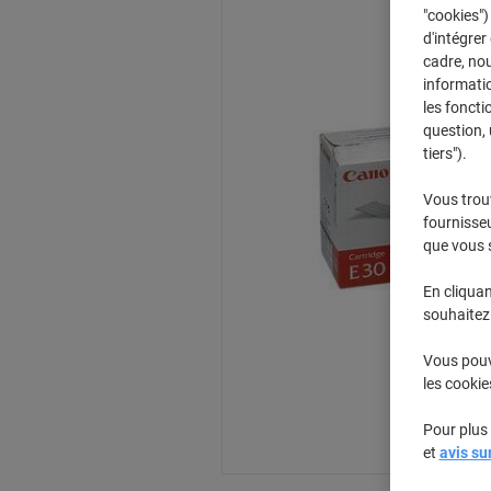
"cookies")
d'intégrer
cadre, no
informatio
les foncti
question, 
tiers").
Vous trou
fournisseu
que vous 
En cliquan
souhaitez 
Vous pouve
les cookie
Pour plus 
et
avis su