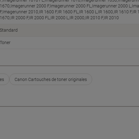
F,Imagerunner 1610 FL,Imagerunner 1610,Imagerunner 1630,Imagerunn
1670,Imagerunner 2000 F,Imagerunner 2000 FL,Imagerunner 2000 L,Im
F,Imagerunner 2010,IR 1600 F,IR 1600 FL,IR 1600 L,IR 1600,IR 1610 F,IR 
1670,IR 2000 F,IR 2000 FL,IR 2000 L,IR 2000,IR 2010 F,IR 2010
Standard
Toner
les
Canon Cartouches de toner originales