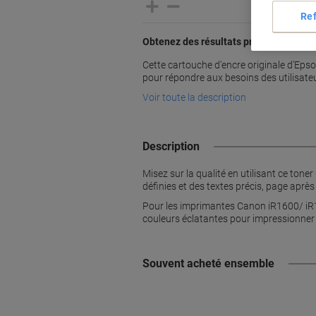
Re
Obtenez des résultats professionnels 
Cette cartouche d'encre originale d'Ep
pour répondre aux besoins des utilisate
Voir toute la description
Description
Misez sur la qualité en utilisant ce ton
définies et des textes précis, page après
Pour les imprimantes Canon iR1600/ iR1
couleurs éclatantes pour impressionner 
Souvent acheté ensemble