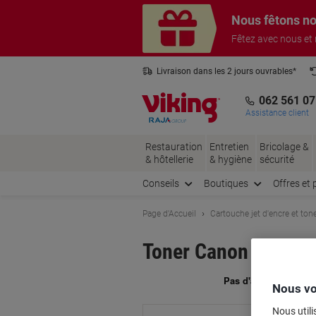
Passer
Passer
Nous fêtons no
au
à
contenu
la
Fêtez avec nous et
navigation
Livraison dans les 2 jours ouvrables*
3 ans de garantie sur tous les produits
062 561 07
Assistance client
Restauration
Entretien
Bricolage &
& hôtellerie
& hygiène
sécurité
Conseils
Boutiques
Offres et 
Page d'Accueil
Cartouche jet d'encre et ton
Toner Canon D'origi
Ma
Nous vo
Nous utili