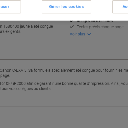
Spécifications clés
fuser
Gérer les cookies
Ac
Qualité d'impression supérie
Conçu pour Canon iR1600/
à chaque impression.
Images bien définies
son T580400 jaune a été conçue
Textes précis chaque page
urs exigents.
Voir plus
er Canon C-EXV 5. Sa formule a spécialement été conçue pour fournir les me
 page.
610F/ iR2000 afin de garantir une bonne qualité d'impression. Ainsi, vo
tous vos collègues ou clients.