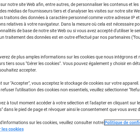
CHF62.95
Unité
 sur notre site Web afin, entre autres, de personnaliser les contenus et les p
À partir de 3
 des médias de fournisseurs tiers et d'analyser les visites sur notre site W
CHF68.05 TVA incl.
us traitons des données à caractère personnel comme votre adresse IP et 
ns relatives à votre navigateur. Dans la mesure où cela est nécessaire po
Quantité
TVA excl.
onnalités de base de notre site Web ou si vous avez accepté d'utiliser le se
un traitement des données est en outre effectué par nos partenaires ("fo
Unités
1-2
CHF65.45
Unités
3+
CHF62.95
-
verez de plus amples informations sur les cookies que nous intégrons et 
rs tiers sous "Gérer les cookies". Vous pouvez également y choisir en déta
Temporairement épuisé
souhaitez accepter.
Souhaitez-vous recevoir une notificat
disponible ?
t sur "Accepter", vous acceptez le stockage de cookies sur votre appareil.
Me tenir informé
refuser l'utilisation des cookies non essentiels, veuillez sélectionner "Refu
Livraison directe par le fournisseur
z à tout moment accéder à votre sélection et l'adapter en cliquant sur le 
s" dans le pied de page et révoquer ainsi le consentement que vous avez 
Nous sommes désolés, ce produ
d'informations sur les cookies, veuillez consulter notre
Politique de confi
Informations de livraison
M
r les cookies