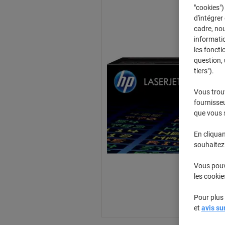
"cookies")
d'intégrer
cadre, no
informatio
les foncti
question, 
tiers").
Vous trou
fournisseu
que vous 
En cliquan
souhaitez 
Vous pouve
les cookie
Pour plus 
et
avis su