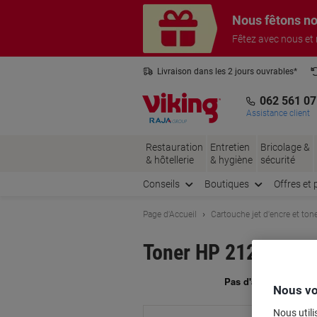
Passer
Passer
Nous fêtons no
au
à
contenu
la
Fêtez avec nous et
navigation
Livraison dans les 2 jours ouvrables*
3 ans de garantie sur tous les produits
062 561 07
Assistance client
Restauration
Entretien
Bricolage &
& hôtellerie
& hygiène
sécurité
Conseils
Boutiques
Offres et 
Page d'Accueil
Cartouche jet d'encre et ton
Toner HP 212 A D'or
Ma
Nous vo
Nous utili