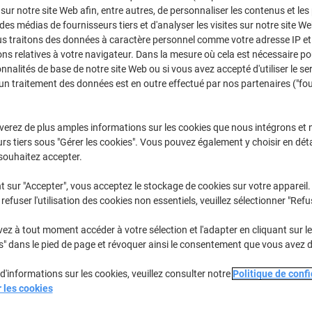
CHF204.95
Unité
 sur notre site Web afin, entre autres, de personnaliser les contenus et les p
À partir d
 des médias de fournisseurs tiers et d'analyser les visites sur notre site W
CHF221.55 TVA incl.
us traitons des données à caractère personnel comme votre adresse IP et 
ns relatives à votre navigateur. Dans la mesure où cela est nécessaire po
Quantité
TVA excl.
onnalités de base de notre site Web ou si vous avez accepté d'utiliser le se
un traitement des données est en outre effectué par nos partenaires ("fo
Unité
1
CHF219.95
Unité
2
CHF212.95
verez de plus amples informations sur les cookies que nous intégrons et 
rs tiers sous "Gérer les cookies". Vous pouvez également y choisir en déta
Unités
3+
CHF204.95
souhaitez accepter.
En stock
Livraison 3-4 jours ouvra
t sur "Accepter", vous acceptez le stockage de cookies sur votre appareil.
refuser l'utilisation des cookies non essentiels, veuillez sélectionner "Refu
Livraison directe par le fournisseur
z à tout moment accéder à votre sélection et l'adapter en cliquant sur le 
Quantité
s" dans le pied de page et révoquer ainsi le consentement que vous avez 
Ajouter à une liste
d'informations sur les cookies, veuillez consulter notre
Politique de confi
r les cookies
Informations de livraison
M