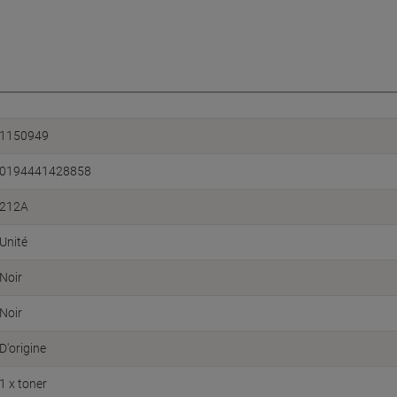
1150949
0194441428858
212A
Unité
Noir
Noir
D'origine
1 x toner