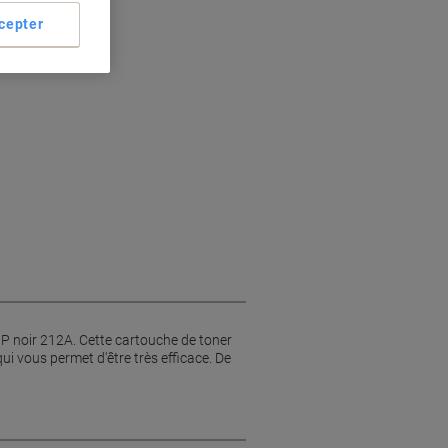
cepter
HP noir 212A. Cette cartouche de toner
ui vous permet d'être très efficace. De