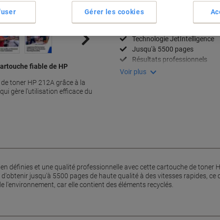
fuser
Gérer les cookies
Ac
Spécifications clés
Impression haute qualité
Technologie JetIntelligence
Jusqu'à 5500 pages
Résultats professionnels
cartouche fiable de HP
Voir plus
e de toner HP 212A grâce à la
i gère l'utilisation efficace du
en définies et une qualité professionnelle avec cette cartouche de toner 
 d'obtenir jusqu'à 5500 pages de haute qualité à des vitesses rapides, ce q
e l'environnement, car elle contient des éléments recyclés.