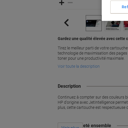
Re
Gardez une qualité élevée avec cette 
Tirez le meilleur parti de votre cartouch
technologie de maximisation des pages qu
toner pour une productivité maximale.
Voir toute la description
Description
Continuez à compter sur des couleurs bi
HP d'origine avec JetIntelligence permet
plus, cette cartouche est respectueuse d
Souvent acheté ensemble