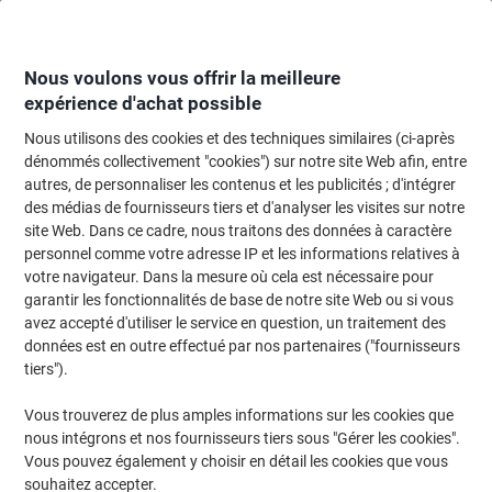
Passer
Passer
au
à
contenu
la
navigation
Nous voulons vous offrir la meilleure
expérience d'achat possible
Nous utilisons des cookies et des techniques similaires (ci-après
Page d'Accueil
Cartouche jet d'encre et toner
Cartouches d'encre, toner et
dénommés collectivement "cookies") sur notre site Web afin, entre
autres, de personnaliser les contenus et les publicités ; d'intégrer
Toner HP D'origine 131A 3 Couleurs U0SL1AM 3 Unités
des médias de fournisseurs tiers et d'analyser les visites sur notre
site Web. Dans ce cadre, nous traitons des données à caractère
personnel comme votre adresse IP et les informations relatives à
Marque :
HP
Viking N°.
6904161
votre navigateur. Dans la mesure où cela est nécessaire pour
garantir les fonctionnalités de base de notre site Web ou si vous
avez accepté d'utiliser le service en question, un traitement des
Cadeau
données est en outre effectué par nos partenaires ("fournisseurs
tiers").
gratuit
Vous trouverez de plus amples informations sur les cookies que
nous intégrons et nos fournisseurs tiers sous "Gérer les cookies".
Vous pouvez également y choisir en détail les cookies que vous
souhaitez accepter.