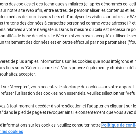
CHF539.00
Unité
sons des cookies et des techniques similaires (ci-après dénommés collec
À partir d
 sur notre site Web afin, entre autres, de personnaliser les contenus et les p
CHF582.66 TVA incl.
 des médias de fournisseurs tiers et d'analyser les visites sur notre site W
us traitons des données à caractère personnel comme votre adresse IP et 
Quantité
TVA excl.
ns relatives à votre navigateur. Dans la mesure où cela est nécessaire po
onnalités de base de notre site Web ou si vous avez accepté d'utiliser le se
Unité
1
CHF599.00
un traitement des données est en outre effectué par nos partenaires ("fo
Unité
2
CHF569.00
verez de plus amples informations sur les cookies que nous intégrons et 
Unités
3+
CHF539.00
rs tiers sous "Gérer les cookies". Vous pouvez également y choisir en déta
souhaitez accepter.
En stock
Livraison 2-3 jours ouvra
t sur "Accepter", vous acceptez le stockage de cookies sur votre appareil.
Quantité
refuser l'utilisation des cookies non essentiels, veuillez sélectionner "Refu
Ajouter à une liste
z à tout moment accéder à votre sélection et l'adapter en cliquant sur le 
s" dans le pied de page et révoquer ainsi le consentement que vous avez 
Informations de livraison
M
d'informations sur les cookies, veuillez consulter notre
Politique de confi
r les cookies