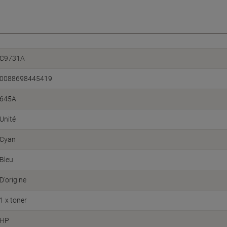
C9731A
0088698445419
645A
Unité
Cyan
Bleu
D'origine
1 x toner
HP