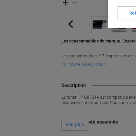
Re
Les consommables de marque. L’expres
!
Les consommables HP, l'expression de l
Voir toute la description
Description
Le toner HP C9731A est compatible avec
recouvrement de surface. Couleur : cyan
Souvent acheté ensemble
Voir plus