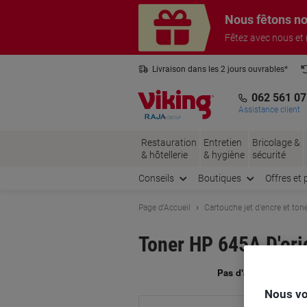
Passer
Passer
Nous fêtons no
au
à
contenu
la
Fêtez avec nous et
navigation
Livraison dans les 2 jours ouvrables*
3 ans de garantie sur tous les produits
062 561 07
Assistance client
Restauration
Entretien
Bricolage &
& hôtellerie
& hygiène
sécurité
Conseils
Boutiques
Offres et 
Page d'Accueil
Cartouche jet d'encre et ton
Toner HP 645A D'or
Ma
Nous vo