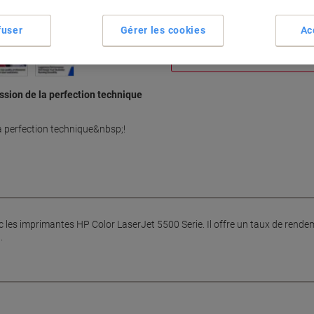
Cadeau gratuit
Maoam Mix 250gr gratuite - À 
cartouches jet d'encre ou mul
fuser
Gérer les cookies
Ac
marque. Disponible jusqu'à ép
certains articles.
sion de la perfection technique
a perfection technique&nbsp;!
 les imprimantes HP Color LaserJet 5500 Serie. Il offre un taux de rend
.