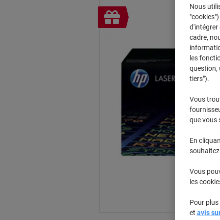
Nous utili
Cadeau
"cookies")
gratuit
d'intégrer
cadre, no
informatio
les foncti
question, 
tiers").
Vous trou
fournisseu
que vous 
En cliquan
souhaitez 
Vous pouve
les cookie
Pour plus 
et
avis su