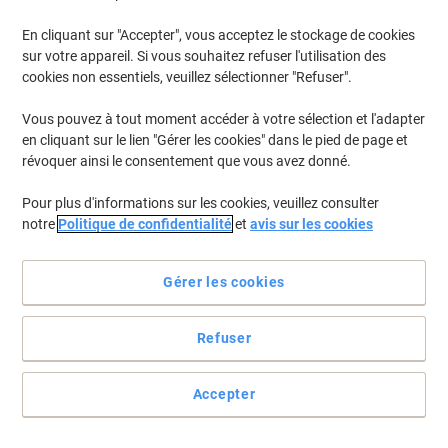
En cliquant sur "Accepter", vous acceptez le stockage de cookies
sur votre appareil. Si vous souhaitez refuser l'utilisation des
cookies non essentiels, veuillez sélectionner "Refuser".
Vous pouvez à tout moment accéder à votre sélection et l'adapter
en cliquant sur le lien "Gérer les cookies" dans le pied de page et
révoquer ainsi le consentement que vous avez donné.
Pour plus d'informations sur les cookies, veuillez consulter
notre
Politique de confidentialité
et
avis sur les cookies
Gérer les cookies
Pour obtenir le meilleur de votre imprimante, optez pour les
Refuser
consommables HP
Les toners HP 827A noirs sont les plus performants pour mettre
Accepter
pleinement à profit tout le potentiel de votre imprimante et ainsi
réaliser de nombreuses impressions parfaites, de la première à la
dernière utilisation.