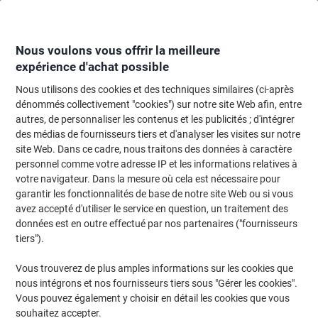
Passer
Passer
au
à
contenu
la
navigation
Nous voulons vous offrir la meilleure
expérience d'achat possible
Nous utilisons des cookies et des techniques similaires (ci-après
Page d'Accueil
Cartouche jet d'encre et toner
Cartouches d'encre, toner et
dénommés collectivement "cookies") sur notre site Web afin, entre
autres, de personnaliser les contenus et les publicités ; d'intégrer
Toner HP D'origine 827A CF300A Noir
des médias de fournisseurs tiers et d'analyser les visites sur notre
site Web. Dans ce cadre, nous traitons des données à caractère
personnel comme votre adresse IP et les informations relatives à
Marque :
HP
Viking N°.
6734925
votre navigateur. Dans la mesure où cela est nécessaire pour
garantir les fonctionnalités de base de notre site Web ou si vous
avez accepté d'utiliser le service en question, un traitement des
données est en outre effectué par nos partenaires ("fournisseurs
tiers").
Vous trouverez de plus amples informations sur les cookies que
nous intégrons et nos fournisseurs tiers sous "Gérer les cookies".
Vous pouvez également y choisir en détail les cookies que vous
souhaitez accepter.