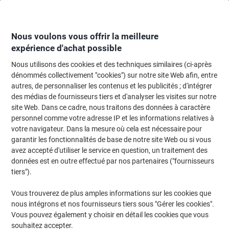
Passer
Passer
au
à
contenu
la
navigation
Nous voulons vous offrir la meilleure
expérience d'achat possible
Nous utilisons des cookies et des techniques similaires (ci-après
Page d'Accueil
Cartouche jet d'encre et toner
Cartouches d'encre, toner et
dénommés collectivement "cookies") sur notre site Web afin, entre
autres, de personnaliser les contenus et les publicités ; d'intégrer
Toner HP D'origine W2003A Magenta
des médias de fournisseurs tiers et d'analyser les visites sur notre
site Web. Dans ce cadre, nous traitons des données à caractère
personnel comme votre adresse IP et les informations relatives à
Marque :
HP
Viking N°.
1105509
votre navigateur. Dans la mesure où cela est nécessaire pour
garantir les fonctionnalités de base de notre site Web ou si vous
avez accepté d'utiliser le service en question, un traitement des
données est en outre effectué par nos partenaires ("fournisseurs
tiers").
Vous trouverez de plus amples informations sur les cookies que
nous intégrons et nos fournisseurs tiers sous "Gérer les cookies".
Vous pouvez également y choisir en détail les cookies que vous
souhaitez accepter.