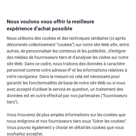
Passer
Passer
au
à
contenu
la
navigation
Nous voulons vous offrir la meilleure
expérience d'achat possible
Nous utilisons des cookies et des techniques similaires (ci-après
Page d'Accueil
Cartouche jet d'encre et toner
Cartouches d'encre, toner et
dénommés collectivement "cookies") sur notre site Web afin, entre
autres, de personnaliser les contenus et les publicités ; d'intégrer
Toner HP D’origine W2011A Cyan
des médias de fournisseurs tiers et d'analyser les visites sur notre
site Web. Dans ce cadre, nous traitons des données à caractère
personnel comme votre adresse IP et les informations relatives à
Marque :
HP
Viking N°.
1097661
votre navigateur. Dans la mesure où cela est nécessaire pour
garantir les fonctionnalités de base de notre site Web ou si vous
avez accepté d'utiliser le service en question, un traitement des
données est en outre effectué par nos partenaires ("fournisseurs
tiers").
Vous trouverez de plus amples informations sur les cookies que
nous intégrons et nos fournisseurs tiers sous "Gérer les cookies".
Vous pouvez également y choisir en détail les cookies que vous
souhaitez accepter.