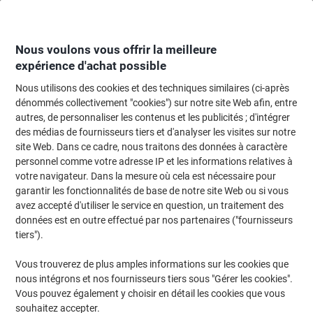
Passer
Passer
au
à
contenu
la
navigation
Nous voulons vous offrir la meilleure
expérience d'achat possible
Nous utilisons des cookies et des techniques similaires (ci-après
Page d'Accueil
Cartouche jet d'encre et toner
Cartouches d'encre, toner et
dénommés collectivement "cookies") sur notre site Web afin, entre
autres, de personnaliser les contenus et les publicités ; d'intégrer
Toner Kyocera 1T02ND0NL0 D’origine Noir
des médias de fournisseurs tiers et d'analyser les visites sur notre
site Web. Dans ce cadre, nous traitons des données à caractère
personnel comme votre adresse IP et les informations relatives à
Marque :
Kyocera
Viking N°.
1021710
votre navigateur. Dans la mesure où cela est nécessaire pour
garantir les fonctionnalités de base de notre site Web ou si vous
avez accepté d'utiliser le service en question, un traitement des
données est en outre effectué par nos partenaires ("fournisseurs
tiers").
Vous trouverez de plus amples informations sur les cookies que
nous intégrons et nos fournisseurs tiers sous "Gérer les cookies".
Vous pouvez également y choisir en détail les cookies que vous
souhaitez accepter.