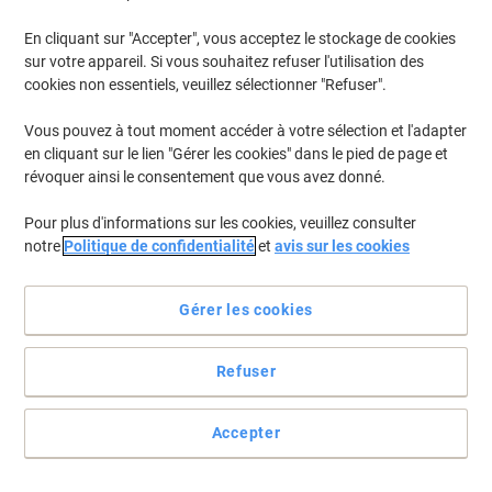
En cliquant sur "Accepter", vous acceptez le stockage de cookies
sur votre appareil. Si vous souhaitez refuser l'utilisation des
cookies non essentiels, veuillez sélectionner "Refuser".
Vous pouvez à tout moment accéder à votre sélection et l'adapter
en cliquant sur le lien "Gérer les cookies" dans le pied de page et
révoquer ainsi le consentement que vous avez donné.
Pour plus d'informations sur les cookies, veuillez consulter
notre
Politique de confidentialité
et
avis sur les cookies
Voir toute la description
Gérer les cookies
Achetez Plus,
Dépensez Moins
CHF77.45
Unité
À partir de 3 Unités
Refuser
CHF83.72 TVA incl.
É
Quantité
TVA excl.
Accepter
Unités
1-2
CHF80.45