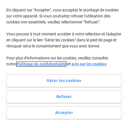
En cliquant sur "Accepter", vous acceptez le stockage de cookies
sur votre appareil. Si vous souhaitez refuser l'utilisation des
cookies non essentiels, veuillez sélectionner "Refuser".
Vous pouvez à tout moment accéder à votre sélection et l'adapter
en cliquant sur le lien "Gérer les cookies" dans le pied de page et
révoquer ainsi le consentement que vous avez donné.
Pour plus d'informations sur les cookies, veuillez consulter
notre
Politique de confidentialité
et
avis sur les cookies
Idéal pour votre imprimante Kyocera.
Gérer les cookies
Qualité d'impression constante et brillance des couleurs.
Voir toute la description
Refuser
Achetez Plus,
Dépensez Moins
CHF136.95
Unité
À partir de 3 Unités
Accepter
CHF148.04 TVA incl.
É
Quantité
TVA excl.