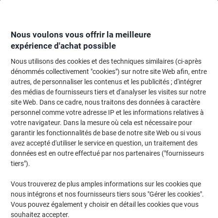
Passer
Passer
au
à
contenu
la
navigation
Nous voulons vous offrir la meilleure
expérience d'achat possible
Nous utilisons des cookies et des techniques similaires (ci-après
Page d'Accueil
Cartouche jet d'encre et toner
Cartouches d'encre, toner et
dénommés collectivement "cookies") sur notre site Web afin, entre
autres, de personnaliser les contenus et les publicités ; d'intégrer
Toner Kyocera 1T02R4CNL0 D’origine Cyan
des médias de fournisseurs tiers et d'analyser les visites sur notre
site Web. Dans ce cadre, nous traitons des données à caractère
personnel comme votre adresse IP et les informations relatives à
Marque :
Kyocera
Viking N°.
3852656
votre navigateur. Dans la mesure où cela est nécessaire pour
garantir les fonctionnalités de base de notre site Web ou si vous
avez accepté d'utiliser le service en question, un traitement des
données est en outre effectué par nos partenaires ("fournisseurs
tiers").
Vous trouverez de plus amples informations sur les cookies que
nous intégrons et nos fournisseurs tiers sous "Gérer les cookies".
Vous pouvez également y choisir en détail les cookies que vous
souhaitez accepter.