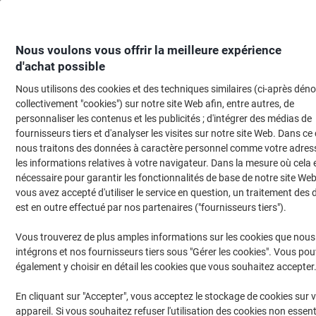
Passer
Passer
au
à
contenu
la
navigation
Nous voulons vous offrir la meilleure expérience
d'achat possible
Nous utilisons des cookies et des techniques similaires (ci-après d
Page d'Accueil
Cartouche jet d'encre et toner
Cartouches d'encre, toner et
collectivement "cookies") sur notre site Web afin, entre autres, de
personnaliser les contenus et les publicités ; d'intégrer des médias de
Toner Ricoh 407340 D'origine Noir
fournisseurs tiers et d'analyser les visites sur notre site Web. Dans ce
nous traitons des données à caractère personnel comme votre adress
les informations relatives à votre navigateur. Dans la mesure où cela 
Marque :
Ricoh
Viking N°.
8052793
nécessaire pour garantir les fonctionnalités de base de notre site Web
vous avez accepté d'utiliser le service en question, un traitement des
est en outre effectué par nos partenaires ("fournisseurs tiers").
Vous trouverez de plus amples informations sur les cookies que nous
intégrons et nos fournisseurs tiers sous "Gérer les cookies". Vous po
également y choisir en détail les cookies que vous souhaitez accepter
En cliquant sur "Accepter", vous acceptez le stockage de cookies sur 
appareil. Si vous souhaitez refuser l'utilisation des cookies non essent