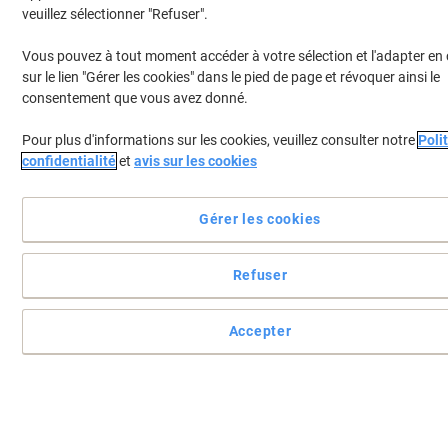
veuillez sélectionner "Refuser".
Vous pouvez à tout moment accéder à votre sélection et l'adapter en 
sur le lien "Gérer les cookies" dans le pied de page et révoquer ainsi le
consentement que vous avez donné.
Pour plus d'informations sur les cookies, veuillez consulter notre
Poli
confidentialité
et
avis sur les cookies
Gérer les cookies
Refuser
Idéal pour une utilisation à la maison ou au bureau pour
Accepter
imprimer rapidement des copies en noir et blanc
Ricoh élargit sa gamme de périphériques compacts et peu
coûteux qui peuvent toujours garantir des performances
excellentes
Voir toute la description