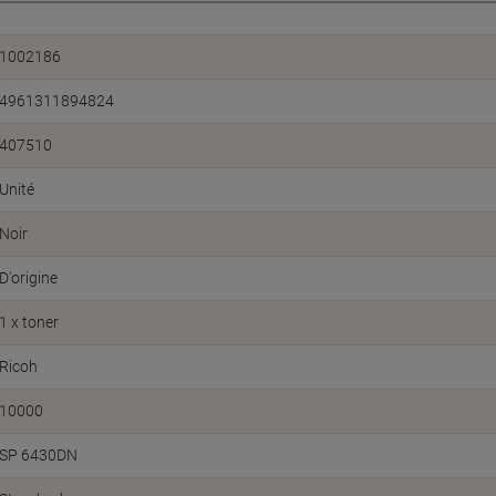
1002186
4961311894824
407510
Unité
Noir
D'origine
1 x toner
Ricoh
10000
SP 6430DN