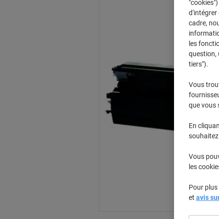
"cookies")
d'intégrer
cadre, no
informatio
les foncti
question, 
tiers").
Vous trou
fournisseu
que vous 
En cliquan
souhaitez 
Vous pouve
les cookie
Pour plus 
et
avis su