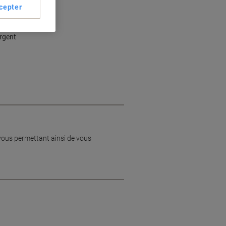
cepter
oh
rgent
vous permettant ainsi de vous