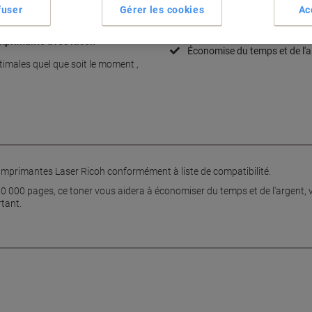
Spécifications clés
fuser
Gérer les cookies
Ac
Compatible imprimantes Ric
Rendement 10,000 pages
imprimante avec Ricoh
Économise du temps et de l'a
imales quel que soit le moment ,
s imprimantes Laser Ricoh conformément à liste de compatibilité.
0 000 pages, ce toner vous aidera à économiser du temps et de l'argent, 
rtant.