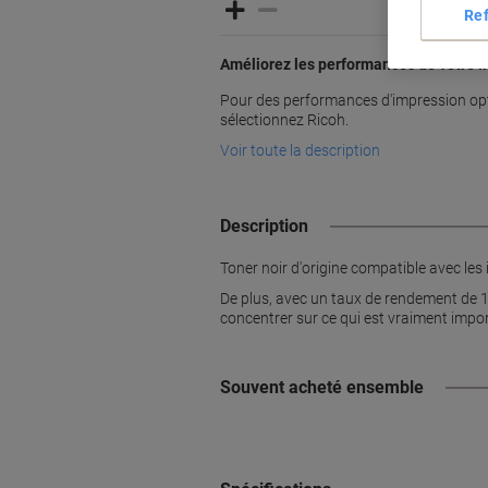
Re
Améliorez les performances de votre 
Pour des performances d'impression opt
sélectionnez Ricoh.
Voir toute la description
Description
Toner noir d'origine compatible avec le
De plus, avec un taux de rendement de 1
concentrer sur ce qui est vraiment impo
Souvent acheté ensemble