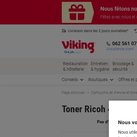
Passer
Passer
Nous fêtons no
au
à
contenu
la
Fêtez avec nous et
navigation
Livraison dans les 2 jours ouvrables*
3 ans de garantie sur tous les produits
062 561 07
Assistance client
Restauration
Entretien
Bricolage &
& hôtellerie
& hygiène
sécurité
Conseils
Boutiques
Offres et 
Page d'Accueil
Cartouche jet d'encre et ton
Toner Ricoh 407510 
Nous vo
Ma
Nous utili