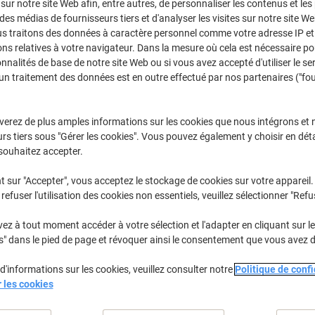
CHF73.95
 sur notre site Web afin, entre autres, de personnaliser les contenus et les p
Unité
À partir de 3
 des médias de fournisseurs tiers et d'analyser les visites sur notre site W
CHF79.94 TVA incl.
us traitons des données à caractère personnel comme votre adresse IP et 
ns relatives à votre navigateur. Dans la mesure où cela est nécessaire po
onnalités de base de notre site Web ou si vous avez accepté d'utiliser le se
Quantité
TVA excl.
un traitement des données est en outre effectué par nos partenaires ("fo
Unités
1-2
CHF76.95
Unités
3+
CHF73.95
-
verez de plus amples informations sur les cookies que nous intégrons et 
rs tiers sous "Gérer les cookies". Vous pouvez également y choisir en déta
Temporairement épuisé
souhaitez accepter.
Souhaitez-vous recevoir une notificat
disponible ?
t sur "Accepter", vous acceptez le stockage de cookies sur votre appareil.
Me tenir informé
refuser l'utilisation des cookies non essentiels, veuillez sélectionner "Refu
Livraison directe par le fournisseur
z à tout moment accéder à votre sélection et l'adapter en cliquant sur le 
s" dans le pied de page et révoquer ainsi le consentement que vous avez 
Nous sommes désolés, ce produ
d'informations sur les cookies, veuillez consulter notre
Politique de confi
r les cookies
Informations de livraison
M