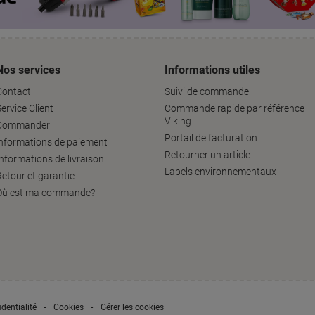
Nos services
Informations utiles
Contact
Suivi de commande
ervice Client
Commande rapide par référence
Viking
Commander
Portail de facturation
informations de paiement
Retourner un article
Informations de livraison
Labels environnementaux
Retour et garantie
Où est ma commande?
dentialité
Cookies
Gérer les cookies