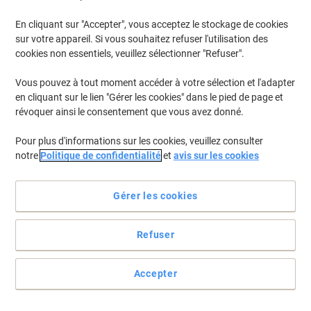
En cliquant sur "Accepter", vous acceptez le stockage de cookies
sur votre appareil. Si vous souhaitez refuser l'utilisation des
cookies non essentiels, veuillez sélectionner "Refuser".
Vous pouvez à tout moment accéder à votre sélection et l'adapter
en cliquant sur le lien "Gérer les cookies" dans le pied de page et
révoquer ainsi le consentement que vous avez donné.
Pour plus d'informations sur les cookies, veuillez consulter
notre
Politique de confidentialité
et
avis sur les cookies
Améliorez les performances de votre imprimante avec Ricoh
Gérer les cookies
Pour des performances d'impression optimales page après page,
choisissez Ricoh.
Refuser
Voir toute la description
Achetez Plus,
Dépensez Moins
CHF156.95
Unité
Accepter
À partir de 3 Unités
CHF169.66 TVA incl.