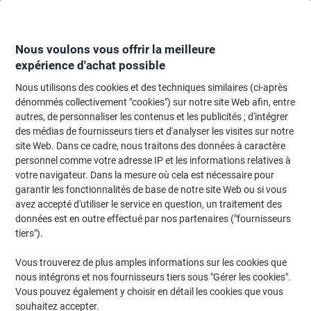
Passer
Passer
au
à
contenu
la
navigation
Nous voulons vous offrir la meilleure
expérience d'achat possible
Nous utilisons des cookies et des techniques similaires (ci-après
Page d'Accueil
Cartouche jet d'encre et toner
Cartouches d'encre, toner et
dénommés collectivement "cookies") sur notre site Web afin, entre
autres, de personnaliser les contenus et les publicités ; d'intégrer
Toner Ricoh 407646 D'origine Noir
des médias de fournisseurs tiers et d'analyser les visites sur notre
site Web. Dans ce cadre, nous traitons des données à caractère
personnel comme votre adresse IP et les informations relatives à
Marque :
Ricoh
Viking N°.
9024063
votre navigateur. Dans la mesure où cela est nécessaire pour
garantir les fonctionnalités de base de notre site Web ou si vous
avez accepté d'utiliser le service en question, un traitement des
données est en outre effectué par nos partenaires ("fournisseurs
tiers").
Vous trouverez de plus amples informations sur les cookies que
nous intégrons et nos fournisseurs tiers sous "Gérer les cookies".
Vous pouvez également y choisir en détail les cookies que vous
souhaitez accepter.