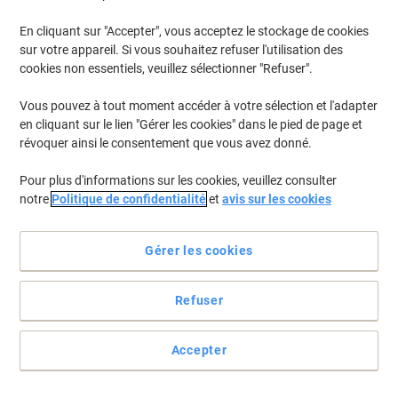
En cliquant sur "Accepter", vous acceptez le stockage de cookies
sur votre appareil. Si vous souhaitez refuser l'utilisation des
cookies non essentiels, veuillez sélectionner "Refuser".
Vous pouvez à tout moment accéder à votre sélection et l'adapter
en cliquant sur le lien "Gérer les cookies" dans le pied de page et
révoquer ainsi le consentement que vous avez donné.
Pour plus d'informations sur les cookies, veuillez consulter
notre
Politique de confidentialité
et
avis sur les cookies
SPC430D toner cyan capacité standard 24.000 pages pack de 1
Gérer les cookies
Voir toute la description
Achetez Plus,
Dépensez Moins
Refuser
CHF337.95
Unité
À partir de 3 Unités
CHF365.32 TVA incl.
Accepter
É
Quantité
TVA excl.