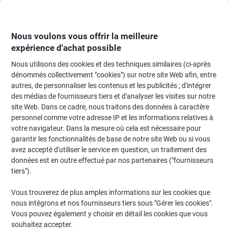
Passer
Passer
au
à
contenu
la
navigation
Nous voulons vous offrir la meilleure
expérience d'achat possible
Nous utilisons des cookies et des techniques similaires (ci-après
Page d'Accueil
Cartouche jet d'encre et toner
Cartouches d'encre, toner et
dénommés collectivement "cookies") sur notre site Web afin, entre
autres, de personnaliser les contenus et les publicités ; d'intégrer
Toner Ricoh D'origine SP-C430E Cyan 821207
des médias de fournisseurs tiers et d'analyser les visites sur notre
site Web. Dans ce cadre, nous traitons des données à caractère
personnel comme votre adresse IP et les informations relatives à
Marque :
Ricoh
Viking N°.
6274530
votre navigateur. Dans la mesure où cela est nécessaire pour
garantir les fonctionnalités de base de notre site Web ou si vous
avez accepté d'utiliser le service en question, un traitement des
données est en outre effectué par nos partenaires ("fournisseurs
tiers").
Vous trouverez de plus amples informations sur les cookies que
nous intégrons et nos fournisseurs tiers sous "Gérer les cookies".
Vous pouvez également y choisir en détail les cookies que vous
souhaitez accepter.