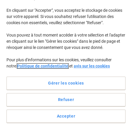
En cliquant sur "Accepter", vous acceptez le stockage de cookies
sur votre appareil. Si vous souhaitez refuser l'utilisation des
cookies non essentiels, veuillez sélectionner "Refuser".
Vous pouvez à tout moment accéder à votre sélection et l'adapter
en cliquant sur le lien "Gérer les cookies" dans le pied de page et
révoquer ainsi le consentement que vous avez donné.
Pour plus d'informations sur les cookies, veuillez consulter
notre
Politique de confidentialité
et
avis sur les cookies
Voir toute la description
Gérer les cookies
Achetez Plus,
Dépensez Moins
CHF64.95
Unité
À partir de 3 Unités
Refuser
CHF70.21 TVA incl.
É
Quantité
TVA excl.
Accepter
Unités
1-2
CHF67.45