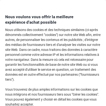
Passer
Passer
au
à
contenu
la
navigation
Nous voulons vous offrir la meilleure
expérience d'achat possible
Nous utilisons des cookies et des techniques similaires (ci-après
Page d'Accueil
Cartouche jet d'encre et toner
Cartouches d'encre, toner et
dénommés collectivement "cookies") sur notre site Web afin, entre
autres, de personnaliser les contenus et les publicités ; d'intégrer
Toner Toshiba TFC34EK D’origine Noir
des médias de fournisseurs tiers et d'analyser les visites sur notre
site Web. Dans ce cadre, nous traitons des données à caractère
personnel comme votre adresse IP et les informations relatives à
Marque :
Toshiba
Viking N°.
1106625
votre navigateur. Dans la mesure où cela est nécessaire pour
garantir les fonctionnalités de base de notre site Web ou si vous
avez accepté d'utiliser le service en question, un traitement des
données est en outre effectué par nos partenaires ("fournisseurs
tiers").
Vous trouverez de plus amples informations sur les cookies que
nous intégrons et nos fournisseurs tiers sous "Gérer les cookies".
Vous pouvez également y choisir en détail les cookies que vous
souhaitez accepter.