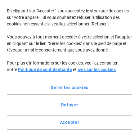
En cliquant sur "Accepter", vous acceptez le stockage de cookies
sur votre appareil. Si vous souhaitez refuser l'utilisation des
cookies non essentiels, veuillez sélectionner "Refuser".
Vous pouvez à tout moment accéder à votre sélection et l'adapter
en cliquant sur le lien "Gérer les cookies" dans le pied de page et
révoquer ainsi le consentement que vous avez donné.
Pour plus d'informations sur les cookies, veuillez consulter
notre
Politique de confidentialité
et
avis sur les cookies
Gérer les cookies
La même qualité à un prix plus avantageux
Refuser
Toute la qualité des cartouches d'origine à des coûts plus faibles
avec les toners Viking compatibles avec les imprimantes Canon !
Accepter
Voir toute la description
Achetez Plus,
Dépensez Moins