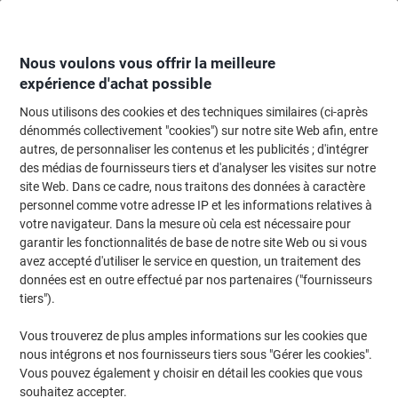
Passer
Passer
au
à
contenu
la
navigation
Nous voulons vous offrir la meilleure
expérience d'achat possible
Nous utilisons des cookies et des techniques similaires (ci-après
Page d'Accueil
Cartouche jet d'encre et toner
Cartouches d'encre, toner et
dénommés collectivement "cookies") sur notre site Web afin, entre
autres, de personnaliser les contenus et les publicités ; d'intégrer
Toner Viking 15A compatible HP C7115A Noir
des médias de fournisseurs tiers et d'analyser les visites sur notre
site Web. Dans ce cadre, nous traitons des données à caractère
personnel comme votre adresse IP et les informations relatives à
Marque :
Viking
Viking N°.
1539934
votre navigateur. Dans la mesure où cela est nécessaire pour
garantir les fonctionnalités de base de notre site Web ou si vous
avez accepté d'utiliser le service en question, un traitement des
données est en outre effectué par nos partenaires ("fournisseurs
Marque
propre
tiers").
Cadeau
Vous trouverez de plus amples informations sur les cookies que
gratuit
nous intégrons et nos fournisseurs tiers sous "Gérer les cookies".
Vous pouvez également y choisir en détail les cookies que vous
souhaitez accepter.