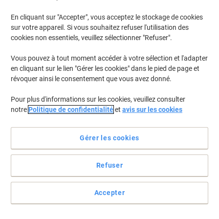
En cliquant sur "Accepter", vous acceptez le stockage de cookies
sur votre appareil. Si vous souhaitez refuser l'utilisation des
cookies non essentiels, veuillez sélectionner "Refuser".
Vous pouvez à tout moment accéder à votre sélection et l'adapter
en cliquant sur le lien "Gérer les cookies" dans le pied de page et
révoquer ainsi le consentement que vous avez donné.
Pour plus d'informations sur les cookies, veuillez consulter
notre
Politique de confidentialité
et
avis sur les cookies
Gérer les cookies
La qualité HP remanufacturée
Refuser
Le toner Viking 85A offre à votre imprimante HP le toner qu’elle
mérite et elle vous offrira des impressions sur lesquels vous
Accepter
pouvez compter&nbsp;!
Voir toute la description