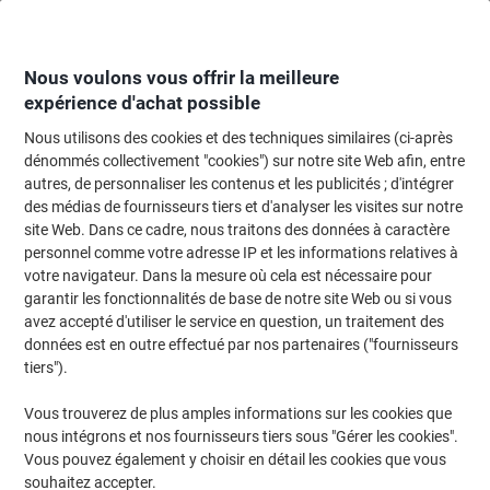
Passer
Passer
au
à
contenu
la
navigation
Nous voulons vous offrir la meilleure
expérience d'achat possible
Nous utilisons des cookies et des techniques similaires (ci-après
Page d'Accueil
Cartouche jet d'encre et toner
Cartouches d'encre, toner et
dénommés collectivement "cookies") sur notre site Web afin, entre
autres, de personnaliser les contenus et les publicités ; d'intégrer
Toner Viking 85A compatible HP CE285A Noir
des médias de fournisseurs tiers et d'analyser les visites sur notre
site Web. Dans ce cadre, nous traitons des données à caractère
personnel comme votre adresse IP et les informations relatives à
Marque :
Viking
Viking N°.
5411421
votre navigateur. Dans la mesure où cela est nécessaire pour
garantir les fonctionnalités de base de notre site Web ou si vous
avez accepté d'utiliser le service en question, un traitement des
données est en outre effectué par nos partenaires ("fournisseurs
Marque
propre
tiers").
Cadeau
Vous trouverez de plus amples informations sur les cookies que
gratuit
nous intégrons et nos fournisseurs tiers sous "Gérer les cookies".
Vous pouvez également y choisir en détail les cookies que vous
souhaitez accepter.