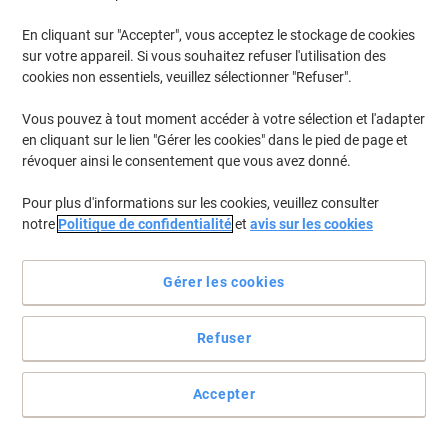
En cliquant sur "Accepter", vous acceptez le stockage de cookies
sur votre appareil. Si vous souhaitez refuser l'utilisation des
cookies non essentiels, veuillez sélectionner "Refuser".
Vous pouvez à tout moment accéder à votre sélection et l'adapter
en cliquant sur le lien "Gérer les cookies" dans le pied de page et
révoquer ainsi le consentement que vous avez donné.
Pour plus d'informations sur les cookies, veuillez consulter
notre
Politique de confidentialité
et
avis sur les cookies
Gérer les cookies
Refuser
Réduisez les coûts et imprimez de façon éco-responsable
Ce toner Viking compatible HP Laserjet 205A est le produit idéal
Accepter
pour tous ceux qui font attention à leurs dépenses tout en misant
sur la qualité.