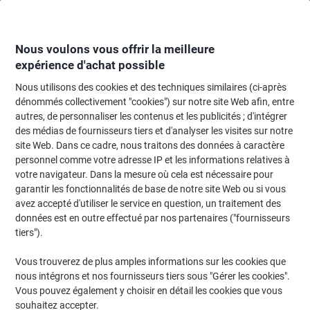
Passer
Passer
au
à
contenu
la
navigation
Nous voulons vous offrir la meilleure
expérience d'achat possible
Nous utilisons des cookies et des techniques similaires (ci-après
Page d'Accueil
Cartouche jet d'encre et toner
Cartouches d'encre, toner et
dénommés collectivement "cookies") sur notre site Web afin, entre
autres, de personnaliser les contenus et les publicités ; d'intégrer
Toner Viking 205A compatible HP Laserjet 205A
des médias de fournisseurs tiers et d'analyser les visites sur notre
Magenta
site Web. Dans ce cadre, nous traitons des données à caractère
personnel comme votre adresse IP et les informations relatives à
votre navigateur. Dans la mesure où cela est nécessaire pour
Marque :
Viking
Viking N°.
1116748
garantir les fonctionnalités de base de notre site Web ou si vous
avez accepté d'utiliser le service en question, un traitement des
données est en outre effectué par nos partenaires ("fournisseurs
Cadeau
tiers").
gratuit
Vous trouverez de plus amples informations sur les cookies que
nous intégrons et nos fournisseurs tiers sous "Gérer les cookies".
Vous pouvez également y choisir en détail les cookies que vous
souhaitez accepter.